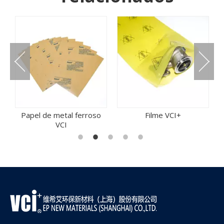
m
Papel de metal ferroso
Filme VCI+
VCI