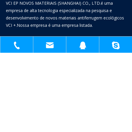
VCI EP NOVOS MATERIAIS (SHANGHAI) CO., LTD.é uma
empresa de alta tecnologia especializada na pesquisa e
desenvolvimento de novos materiais antiferrugem ecológicos
VCI +.Nossa empresa é uma empresa listada.
LINKS RÁPIDOS
CONTATE-NOS
Sandy

+86-18930817991
sh51098780_cl@163.com
1398138571
1398138571@q

+86-18930817991
1398138571@qq.com

sh51098780_cl@163.com

Nº 1809,Jnteng Road,Jinshan Industry Park,Shanghai China

AGUARDANDO SEU FEEDBACK！