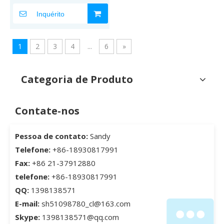
inibidor de corrosão volátil
amarelo
Inquérito
1
2
3
4
...
6
»
Categoria de Produto
Contate-nos
Pessoa de contato:
Sandy
Telefone:
+86-18930817991
Fax:
+86 21-37912880
telefone:
+86-18930817991
QQ:
1398138571
E-mail:
sh51098780_cl@163.com
Skype:
1398138571@qq.com