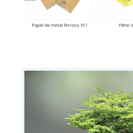
roso VCI
Filme VCI+
Filme de tecido d