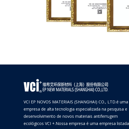
VCI EP NOVOS MATERIAIS (SHANGHAI) CO., LTD.é uma
empresa de alta tecnologia especializada na pesquisa e
desenvolvimento de novos materiais antiferrugem
ecológicos VCI +.Nossa empresa é uma empresa listada