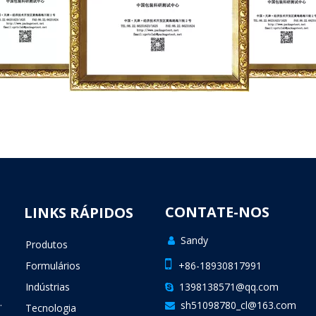
CONTATE-NOS
LINKS RÁPIDOS
Sandy

Produtos

Formulários
+86-18930817991
Indústrias
1398138571@qq.com

.
sh51098780_cl@163.com

Tecnologia