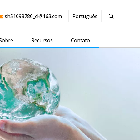
sh51098780_cl@163.com
Português

Sobre
Recursos
Contato