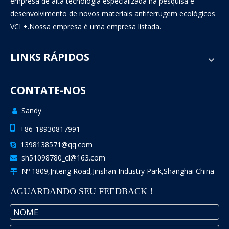
empresa de alta tecnologia especializada na pesquisa e
desenvolvimento de novos materiais antiferrugem ecológicos
VCI +.Nossa empresa é uma empresa listada.
LINKS RÁPIDOS
CONTATE-NOS
Sandy


+86-18930817991
1398138571@qq.com

sh51098780_cl@163.com

Nº 1809,Jnteng Road,Jinshan Industry Park,Shanghai China

AGUARDANDO SEU FEEDBACK！