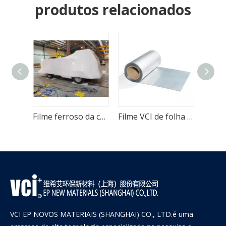
produtos relacionados
Filme VCI de desempenho antiferrugem forte amarelo envoltório de aço
Filme ferroso da corrosão VCI do psiquiatra térmico anti
Filme VCI de folha de alumínio multimetálico de alta densidade
VCI EP NOVOS MATERIAIS (SHANGHAI) CO., LTD.é uma