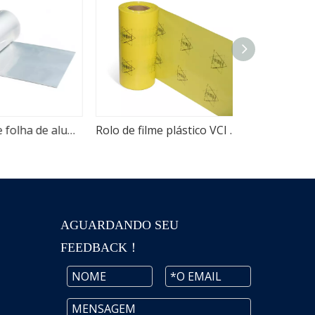
Filme VCI de folha de alumínio multimetálico de alta densidade
Rolo de filme plástico VCI para resistência à corrosão
AGUARDANDO SEU
FEEDBACK！