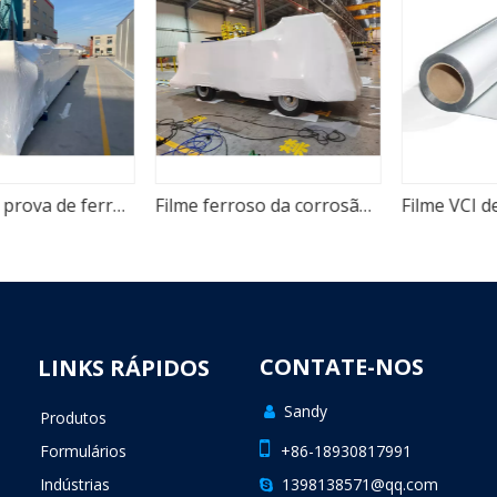
Filme VCI à prova de ferrugem de alta densidade e encolhimento de embalagem para equipamentos pesados
Filme ferroso da corrosão VCI do psiquiatra térmico anti
CONTATE-NOS
LINKS RÁPIDOS
Sandy

Produtos

Formulários
+86-18930817991
Indústrias
1398138571@qq.com
