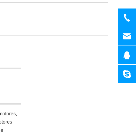
motores,
otores
 e