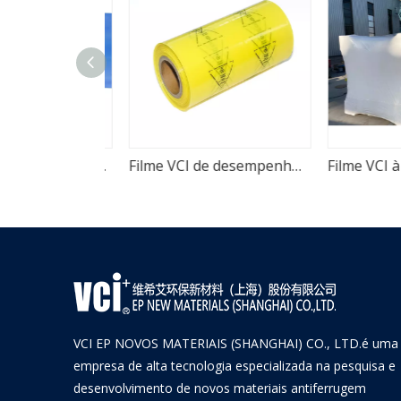
Filme VCI de embalagem antiferrugem azul
Filme VCI de desempenho antiferrugem forte amarelo envoltório de aço
VCI EP NOVOS MATERIAIS (SHANGHAI) CO., LTD.é uma
empresa de alta tecnologia especializada na pesquisa e
desenvolvimento de novos materiais antiferrugem