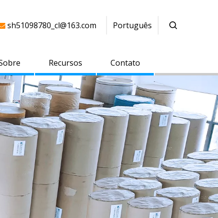
sh51098780_cl@163.com
Português

Sobre
Recursos
Contato