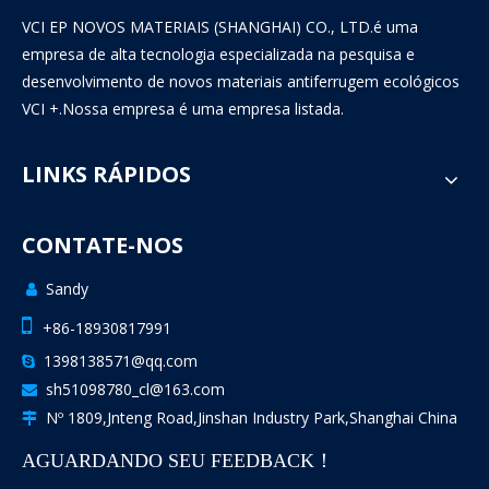
VCI EP NOVOS MATERIAIS (SHANGHAI) CO., LTD.é uma
empresa de alta tecnologia especializada na pesquisa e
desenvolvimento de novos materiais antiferrugem ecológicos
VCI +.Nossa empresa é uma empresa listada.
LINKS RÁPIDOS
CONTATE-NOS
Sandy


+86-18930817991
1398138571@qq.com

sh51098780_cl@163.com

Nº 1809,Jnteng Road,Jinshan Industry Park,Shanghai China

AGUARDANDO SEU FEEDBACK！