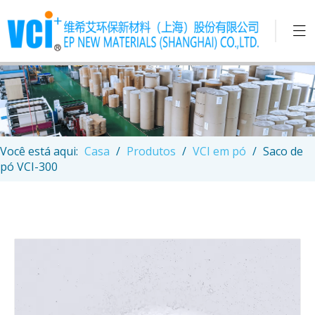
Você está aqui:
Casa
/
Produtos
/
VCI em pó
/
Saco de
pó VCI-300