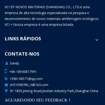
VCI EP NOVOS MATERIAIS (SHANGHAI) CO., LTD.é uma
empresa de alta tecnologia especializada na pesquisa e
desenvolvimento de novos materiais antiferrugem ecológicos
VCI +.Nossa empresa é uma empresa listada.
LINKS RÁPIDOS
CONTATE-NOS
Sandy


+86-18930817991
1398138571@qq.com

sh51098780_cl@163.com

Nº 1809,Jnteng Road,Jinshan Industry Park,Shanghai China

AGUARDANDO SEU FEEDBACK！