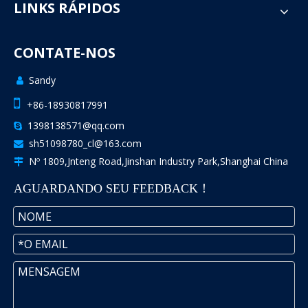
LINKS RÁPIDOS
CONTATE-NOS
Sandy


+86-18930817991
1398138571@qq.com

sh51098780_cl@163.com

Nº 1809,Jnteng Road,Jinshan Industry Park,Shanghai China

AGUARDANDO SEU FEEDBACK！