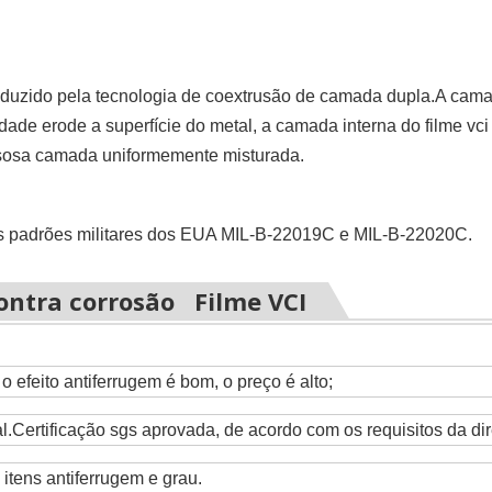
produzido pela tecnologia de coextrusão de camada dupla.A cam
idade erode a superfície do metal, a camada interna do filme vci
gasosa camada uniformemente misturada.
 padrões militares dos EUA MIL-B-22019C e MIL-B-22020C.
contra corrosão Filme VCI
 efeito antiferrugem é bom, o preço é alto;
l.Certificação sgs aprovada, de acordo com os requisitos da dir
tens antiferrugem e grau.