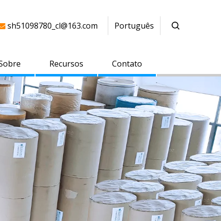
sh51098780_cl@163.com
Português

Sobre
Recursos
Contato