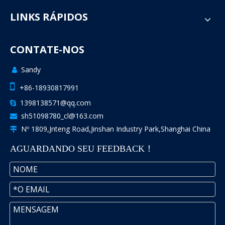
LINKS RÁPIDOS
CONTATE-NOS
Sandy


+86-18930817991
1398138571@qq.com

sh51098780_cl@163.com

Nº 1809,Jnteng Road,Jinshan Industry Park,Shanghai China

AGUARDANDO SEU FEEDBACK！