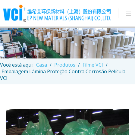
Você está aqui:
Casa
/
Produtos
/
Filme VCI
/
Embalagem Lâmina Proteção Contra Corrosão Película
VCI